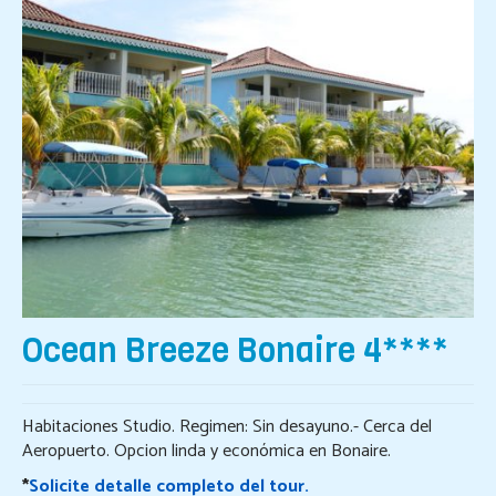
Resort de Playa
Destinos
Viajes Exclusivos
Hoteles
Aereos
Reserva On Line
Informacion Turistica
Contacto
Ocean Breeze Bonaire 4****
Habitaciones Studio. Regimen: Sin desayuno.- Cerca del
Aeropuerto. Opcion linda y económica en Bonaire.
*
Solicite detalle completo del tour
.