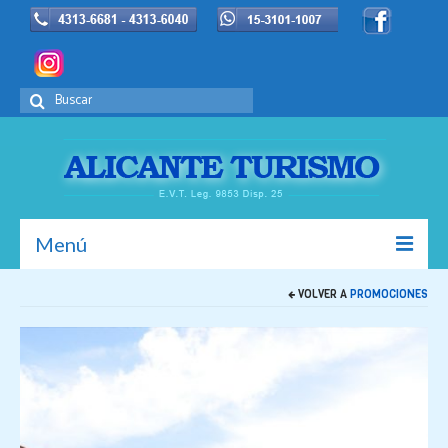
Buscar
por:
Menú
VOLVER A
PROMOCIONES
Inicio
La Empresa
Europa
Promociones