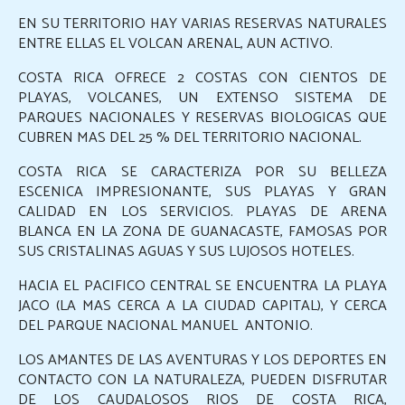
Resort de Playa
EN SU TERRITORIO HAY VARIAS RESERVAS NATURALES
ENTRE ELLAS EL VOLCAN ARENAL, AUN ACTIVO.
Destinos
COSTA RICA OFRECE 2 COSTAS CON CIENTOS DE
Viajes Exclusivos
PLAYAS, VOLCANES, UN EXTENSO SISTEMA DE
PARQUES NACIONALES Y RESERVAS BIOLOGICAS QUE
Hoteles
CUBREN MAS DEL 25 % DEL TERRITORIO NACIONAL.
Aereos
COSTA RICA SE CARACTERIZA POR SU BELLEZA
ESCENICA IMPRESIONANTE, SUS PLAYAS Y GRAN
Reserva On Line
CALIDAD EN LOS SERVICIOS. PLAYAS DE ARENA
BLANCA EN LA ZONA DE GUANACASTE, FAMOSAS POR
Informacion Turistica
SUS CRISTALINAS AGUAS Y SUS LUJOSOS HOTELES.
Contacto
HACIA EL PACIFICO CENTRAL SE ENCUENTRA LA PLAYA
JACO (LA MAS CERCA A LA CIUDAD CAPITAL), Y CERCA
DEL PARQUE NACIONAL MANUEL ANTONIO.
LOS AMANTES DE LAS AVENTURAS Y LOS DEPORTES EN
CONTACTO CON LA NATURALEZA, PUEDEN DISFRUTAR
DE LOS CAUDALOSOS RIOS DE COSTA RICA,