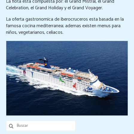
La flota esta compuesta por: el Grand Mistral, el Grand
Resort de Playa
Celebration, el Grand Holiday y el Grand Voyager.
Destinos
La oferta gastronomica de iberocruceros esta basada en la
famosa cocina mediterranea; ademas existen menus para
Viajes Exclusivos
niños, vegetarianos, celiacos.
Hoteles
Aereos
Reserva On Line
Informacion Turistica
Contacto
Buscar
por: