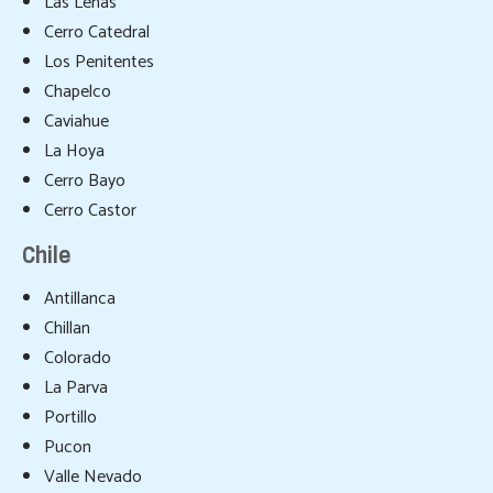
Las Leñas
Resort de Playa
Cerro Catedral
Los Penitentes
Destinos
Chapelco
Viajes Exclusivos
Caviahue
La Hoya
Hoteles
Cerro Bayo
Aereos
Cerro Castor
Reserva On Line
Chile
Informacion Turistica
Antillanca
Chillan
Contacto
Colorado
La Parva
Portillo
Pucon
Valle Nevado