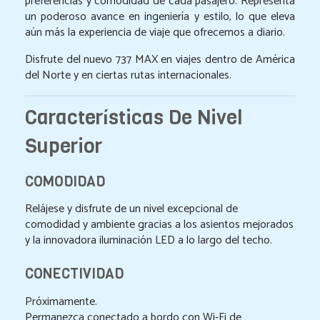
preferencias y comodidad de cada pasajero. Representa
un poderoso avance en ingeniería y estilo, lo que eleva
Viajes Exclusivos
aún más la experiencia de viaje que ofrecemos a diario.
Hoteles
Disfrute del nuevo 737 MAX en viajes dentro de América
del Norte y en ciertas rutas internacionales.
Aereos
Reserva On Line
Características De Nivel
Informacion Turistica
Superior
Contacto
COMODIDAD
Relájese y disfrute de un nivel excepcional de
comodidad y ambiente gracias a los asientos mejorados
y la innovadora iluminación LED a lo largo del techo.
CONECTIVIDAD
Próximamente.
Permanezca conectado a bordo con Wi-Fi de