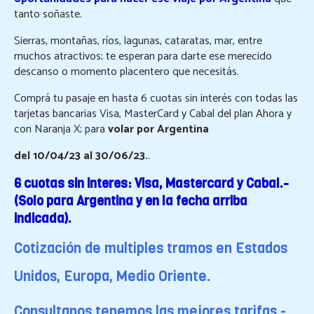
Resort de Playa
tanto soñaste.
Sierras, montañas, ríos, lagunas, cataratas, mar, entre
Destinos
muchos atractivos; te esperan para darte ese merecido
Viajes Exclusivos
descanso o momento placentero que necesitás.
Comprá tu pasaje en hasta 6 cuotas sin interés con todas las
Hoteles
tarjetas bancarias Visa, MasterCard y Cabal del plan Ahora y
Aereos
con Naranja X; para
volar por Argentina
del
10/04/23 al 30/06/23.
.
Reserva On Line
6 cuotas sin interes: Visa, Mastercard y Cabal.-
Informacion Turistica
(Solo para Argentina y en la fecha arriba
Contacto
indicada).
Cotización de multiples tramos en Estados
Unidos, Europa, Medio Oriente.
Consultanos tenemos las mejores tarifas.-