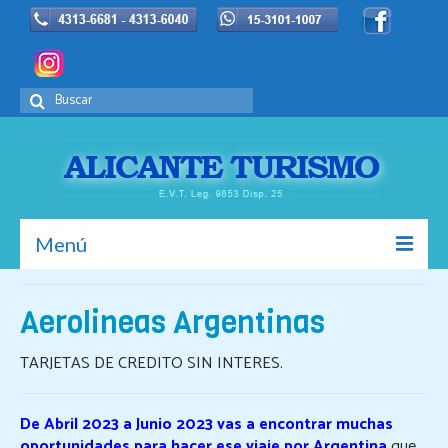
Buscar
por:
Menú
Inicio
Aerolineas Argentinas
La Empresa
TARJETAS DE CREDITO SIN INTERES.
Europa
De Abril 2023 a Junio 2023 vas a encontrar muchas
Promociones
oportunidades para hacer ese viaje por Argentina
que