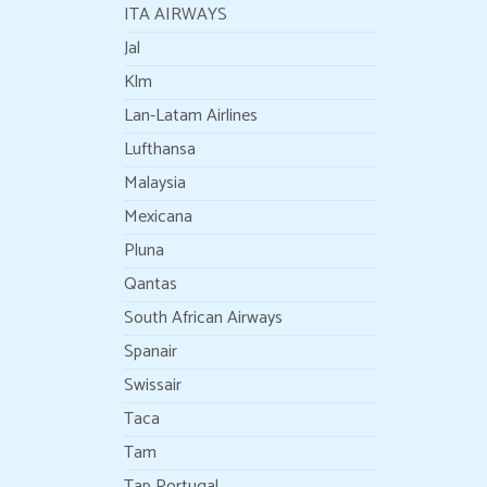
ITA AIRWAYS
Jal
Klm
Lan-Latam Airlines
Lufthansa
Malaysia
Mexicana
Pluna
Qantas
South African Airways
Spanair
Swissair
Taca
Tam
Tap Portugal