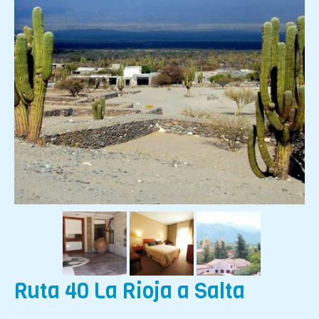
Resort de Playa
Destinos
Viajes Exclusivos
Hoteles
Aereos
Reserva On Line
Informacion Turistica
Contacto
Ruta 40 La Rioja a Salta