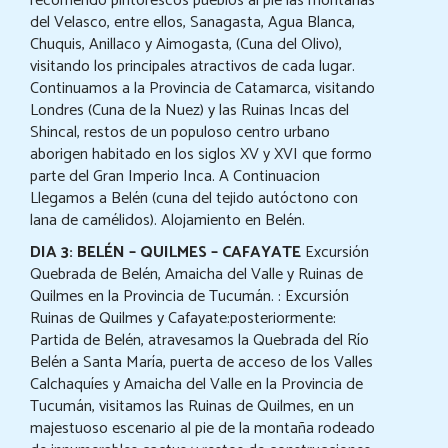
recorriendo pintorescos pueblos al pie las montañas
del Velasco, entre ellos, Sanagasta, Agua Blanca,
Chuquis, Anillaco y Aimogasta, (Cuna del Olivo),
visitando los principales atractivos de cada lugar.
Continuamos a la Provincia de Catamarca, visitando
Londres (Cuna de la Nuez) y las Ruinas Incas del
Shincal, restos de un populoso centro urbano
aborigen habitado en los siglos XV y XVI que formo
parte del Gran Imperio Inca. A Continuacion
Llegamos a Belén (cuna del tejido autóctono con
lana de camélidos). Alojamiento en Belén.
DIA 3: BELÉN – QUILMES – CAFAYATE
Excursión
Quebrada de Belén, Amaicha del Valle y Ruinas de
Quilmes en la Provincia de Tucumán. : Excursión
Ruinas de Quilmes y Cafayate:posteriormente:
Partida de Belén, atravesamos la Quebrada del Río
Belén a Santa María, puerta de acceso de los Valles
Calchaquíes y Amaicha del Valle en la Provincia de
Tucumán, visitamos las Ruinas de Quilmes, en un
majestuoso escenario al pie de la montaña rodeado