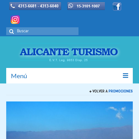
Buscar
por:
Menú
VOLVER A
PROMOCIONES
Inicio
La Empresa
Europa
Promociones