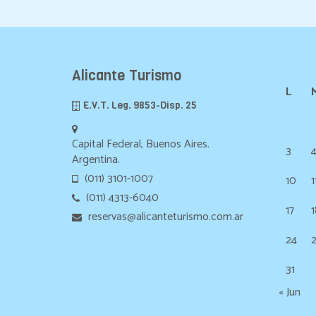
Alicante Turismo
L
E.V.T. Leg. 9853-Disp. 25
Capital Federal, Buenos Aires.
3
Argentina.
(011) 3101-1007
10
1
(011) 4313-6040
17
1
reservas@alicanteturismo.com.ar
24
31
« Jun