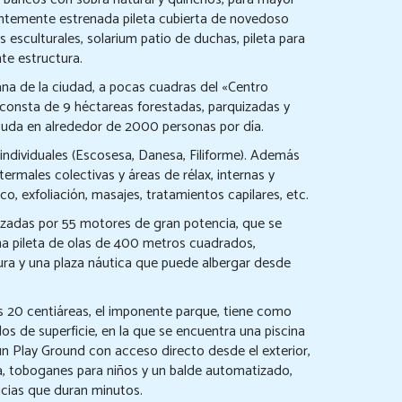
ntemente estrenada pileta cubierta de novedoso
 esculturales, solarium patio de duchas, pileta para
te estructura.
na de la ciudad, a pocas cuadras del «Centro
, consta de 9 héctareas forestadas, parquizadas y
uda en alrededor de 2000 personas por día.
 individuales (Escosesa, Danesa, Filiforme). Además
rmales colectivas y áreas de rélax, internas y
co, exfoliación, masajes, tratamientos capilares, etc.
izadas por 55 motores de gran potencia, que se
na pileta de olas de 400 metros cuadrados,
ra y una plaza náutica que puede albergar desde
as 20 centiáreas, el imponente parque, tiene como
 de superficie, en la que se encuentra una piscina
 un Play Ground con acceso directo desde el exterior,
a, toboganes para niños y un balde automatizado,
ncias que duran minutos.