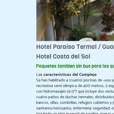
Hotel Paraíso Termal / Gu
Hotel Costa del Sol
Paquetes tambien sin bus para los q
La
s características del Complejo
Se han habilitado 4 (cuatro) piscinas de «uso 
recreativa semi olímpica de 400 metros, 2 esp
con hidromasajes (41.5º) que incluye dos vestua
cuatro patios de duchas termales, distribuidos
bancos, sillas, sombrillas, refugios cubiertos y
sanitarios/vestuarios, enfermeria; seguridad; e
instalado un sitio especial de parrillas, mesa