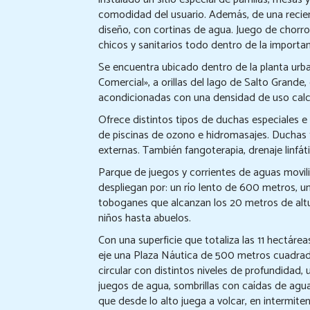
comodidad del usuario. Además, de una recie
diseño, con cortinas de agua. Juego de chorros
chicos y sanitarios todo dentro de la importan
Se encuentra ubicado dentro de la planta urba
Comercial», a orillas del lago de Salto Grande
acondicionadas con una densidad de uso calc
Ofrece distintos tipos de duchas especiales e
de piscinas de ozono e hidromasajes. Duchas te
externas. También fangoterapia, drenaje linfáti
Parque de juegos y corrientes de aguas movil
despliegan por: un río lento de 600 metros, u
toboganes que alcanzan los 20 metros de altu
niños hasta abuelos.
Con una superficie que totaliza las 11 hectáre
eje una Plaza Náutica de 500 metros cuadrados
circular con distintos niveles de profundidad,
juegos de agua, sombrillas con caídas de agu
que desde lo alto juega a volcar, en intermite