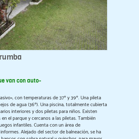
arumba
ue van con auto-
pasivo», con temperaturas de 37º y 39º. Una pileta
ejos de agua (36º). Una piscina, totalmente cubierta
rios interiores y dos piletas para niños. Existen
 en el parque y cercanos a las piletas. También
 juegos infantiles. Cuenta con un área de
 informes. Alejado del sector de balneación, se ha
s y bancos con sobra natural y quinchos, para mayor