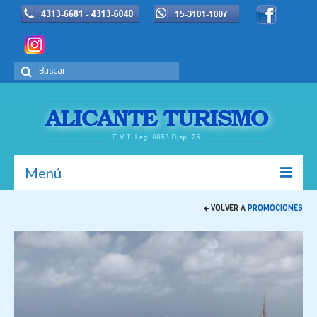
Buscar
por:
Menú
VOLVER A
PROMOCIONES
Inicio
La Empresa
Europa
Promociones