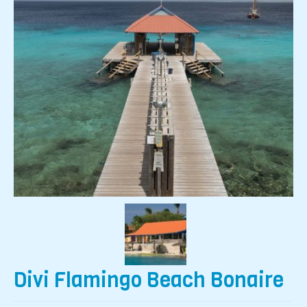
Resort de Playa
Destinos
Viajes Exclusivos
Hoteles
Aereos
Reserva On Line
Informacion Turistica
Contacto
Divi Flamingo Beach Bonaire