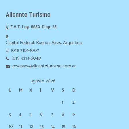
Alicante Turismo
E.V.T. Leg. 9853-Disp. 25
Capital Federal, Buenos Aires. Argentina.
(011) 3101-1007
(011) 4313-6040
reservas@alicanteturismo.com.ar
agosto 2026
L
M
X
J
V
S
D
1
2
3
4
5
6
7
8
9
10
11
12
13
14
15
16