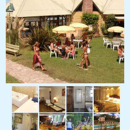
Resort de Playa
Destinos
Viajes Exclusivos
Hoteles
Aereos
Reserva On Line
Informacion Turistica
Contacto