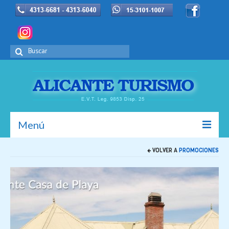
Buscar
por:
Menú
VOLVER A
PROMOCIONES
Inicio
La Empresa
Europa
Promociones