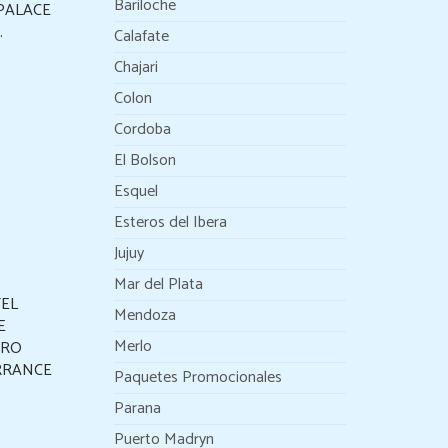
Bariloche
PALACE
.
Calafate
Chajari
Colon
Cordoba
El Bolson
Esquel
Esteros del Ibera
Jujuy
Mar del Plata
EL
Mendoza
E
Merlo
TRO
RRANCE
Paquetes Promocionales
Parana
Puerto Madryn