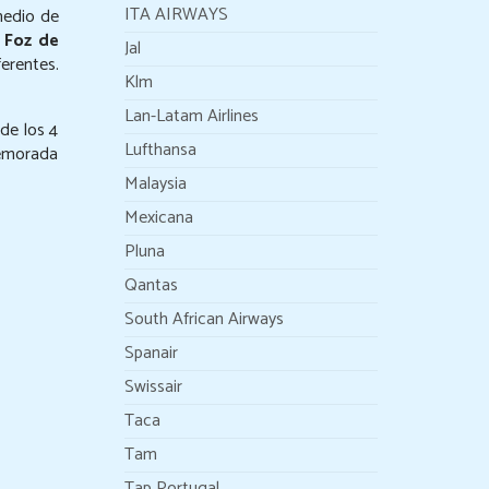
ITA AIRWAYS
medio de
a
Foz de
Jal
erentes.
Klm
Lan-Latam Airlines
 de los 4
Lufthansa
demorada
Malaysia
Mexicana
Pluna
Qantas
South African Airways
Spanair
Swissair
Taca
Tam
Tap Portugal