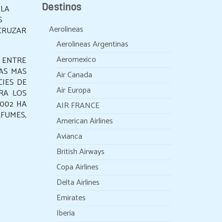
Destinos
 LA
S
Aerolineas
 CRUZAR
Aerolineas Argentinas
Aeromexico
. ENTRE
CAS MAS
Air Canada
IES DE
Air Europa
RA LOS
002 HA
AIR FRANCE
FUMES,
American Airlines
Avianca
British Airways
Copa Airlines
Delta Airlines
Emirates
Iberia